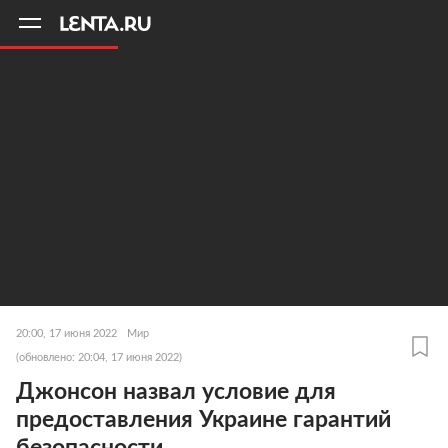
11
A
20:00, 17 июня 2022
Мир
(обновлено: 20:04, 17 июня 2022)
Джонсон назвал условие для
предоставления Украине гарантий
безопасности