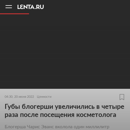
11
A
04:30, 20 июня 2022
Ценности
Губы блогерши увеличились в четыре
раза после посещения косметолога
Блогерша Чарис Эванс вколола один миллилитр