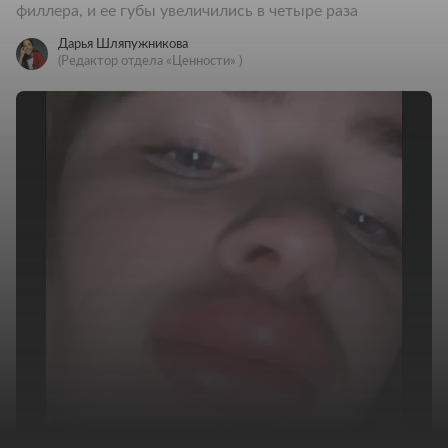
филлера, и ее губы увеличились в четыре раза
Дарья Шляпужникова
(Редактор отдела «Ценности» )