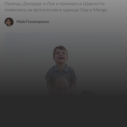
Принцы Джордж и Луи и принцесса Шарлотта
появились на фотосессии в одежде Gap и Mango
Майя Пономаренко