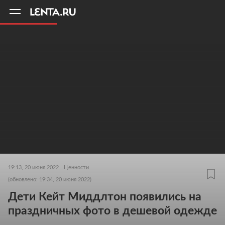
11
A
19:13, 20 июня 2022
Ценности
(обновлено: 19:34, 20 июня 2022)
Дети Кейт Миддлтон появились на
праздничных фото в дешевой одежде