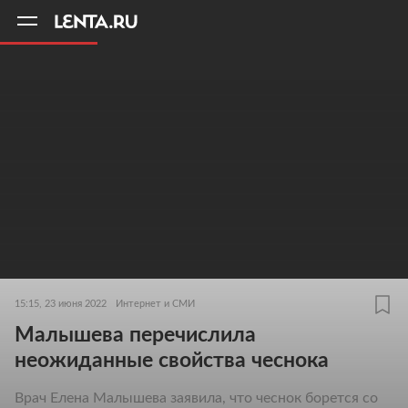
11
A
15:15, 23 июня 2022
Интернет и СМИ
Малышева перечислила
неожиданные свойства чеснока
Врач Елена Малышева заявила, что чеснок борется со