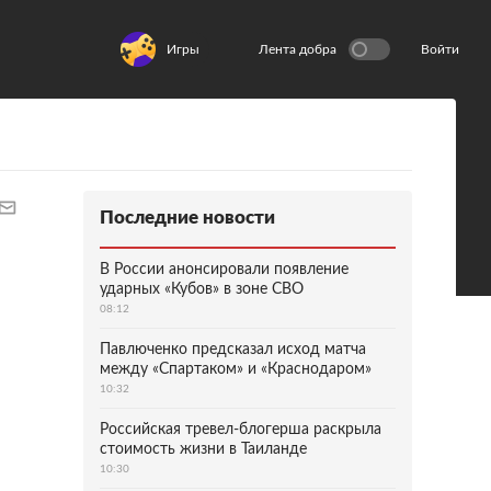
Игры
Лента добра
Войти
Последние новости
В России анонсировали появление
ударных «Кубов» в зоне СВО
08:12
Павлюченко предсказал исход матча
между «Спартаком» и «Краснодаром»
10:32
Российская тревел-блогерша раскрыла
стоимость жизни в Таиланде
10:30