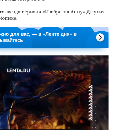
что звезда сериала «Изобретая Анну»
Джулия
йопике.
ажно для вас, — в «Ленте дня» в
сывайтесь