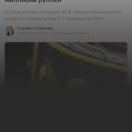
В Липецке лжесотрудник ФСБ убедил мужчину взять
кредит и перевести ему 1,7 миллиона рублей
Елизавета Новикова
(Редактор отдела «Силовые структуры»)