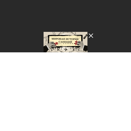
Лента добра
деактивирована. Добро
пожаловать в реальный
мир.
Мировая история санкций