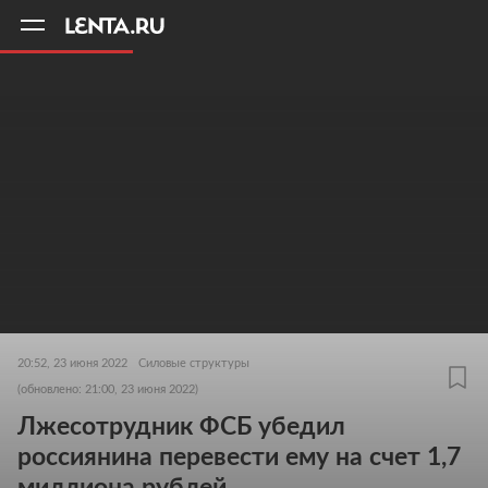
11
A
20:52, 23 июня 2022
Силовые структуры
(обновлено: 21:00, 23 июня 2022)
Лжесотрудник ФСБ убедил
россиянина перевести ему на счет 1,7
миллиона рублей