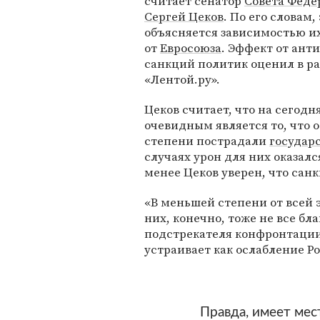
считает сенатор
Совета Феде
Сергей Цеков
. По его словам,
объясняется зависимостью и
от
Евросоюза
. Эффект от ант
санкций политик оценил в ра
«Лентой.ру».
Цеков считает, что на сегод
очевидным является то, что 
степени пострадали
государ
случаях урон для них оказалс
менее Цеков уверен, что сан
«В меньшей степени от всей 
них, конечно, тоже не все б
подстрекателя конфронтации 
устраивает как ослабление Ро
Правда, имеет мес