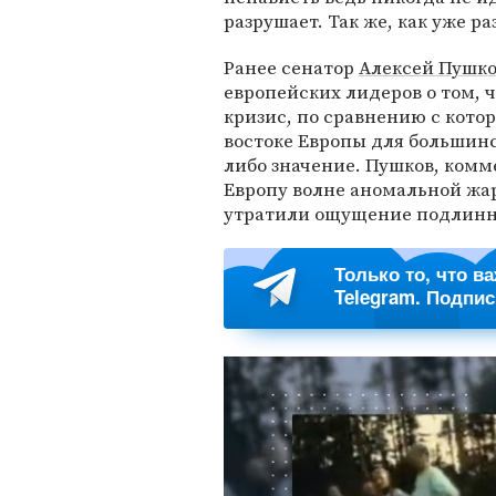
разрушает. Так же, как уже р
Ранее сенатор
Алексей Пушк
европейских лидеров о том, 
кризис, по сравнению с кото
востоке Европы для большинс
либо значение. Пушков, ком
Европу волне аномальной жар
утратили ощущение подлинн
Только то, что в
Telegram. Подпи