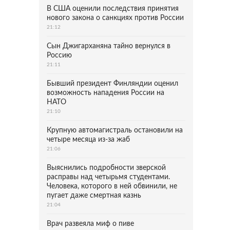
В США оценили последствия принятия
нового закона о санкциях против России
21:12
Сын Джигарханяна тайно вернулся в
Россию
21:11
Бывший президент Финляндии оценил
возможность нападения России на
НАТО
21:10
Крупную автомагистраль остановили на
четыре месяца из-за жаб
21:06
Выяснились подробности зверской
расправы над четырьмя студентами.
Человека, которого в ней обвинили, не
пугает даже смертная казнь
21:04
Врач развеяла миф о пиве