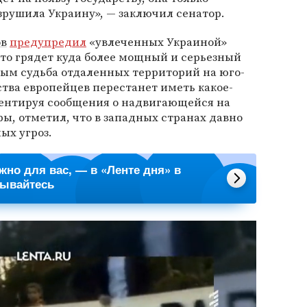
азрушила Украину», — заключил сенатор.
ов
предупредил
«увлеченных Украиной»
что грядет куда более мощный и серьезный
рым судьба отдаленных территорий на юго-
тва европейцев перестанет иметь какое-
ментируя сообщения о надвигающейся на
ы, отметил, что в западных странах давно
ых угроз.
ажно для вас, — в «Ленте дня» в
сывайтесь