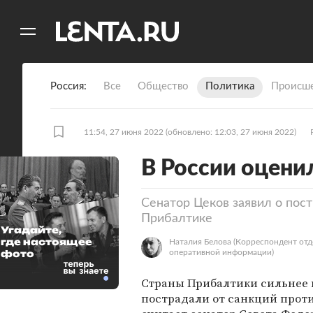
11
A
Россия
Все
Общество
Политика
Происше
11:54, 27 июня 2022
(обновлено: 12:03, 27 июня 2022)
В России оцени
Сенатор Цеков заявил о пос
Прибалтике
Угадайте,
где настоящее
Наталия Белова
(Корреспондент отд
фото
оперативной информации)
Страны Прибалтики сильнее 
пострадали от санкций проти