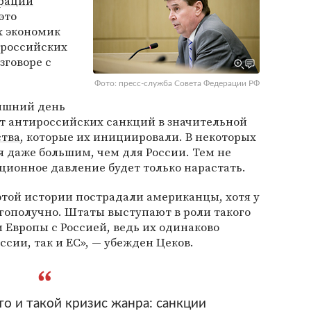
рации
 это
х экономик
ироссийских
зговоре с
Фото: пресс-служба Совета Федерации РФ
няшний день
от антироссийских санкций в значительной
ства
, которые их инициировали. В некоторых
я даже большим, чем для России. Тем не
кционное давление будет только нарастать.
этой истории пострадали американцы, хотя у
лагополучно. Штаты выступают в роли такого
Европы с Россией, ведь их одинаково
ссии, так и ЕС», — убежден Цеков.
то и такой кризис жанра: санкции