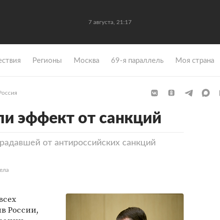
7 августа, 21:17
ствия
Регионы
Москва
69-я параллель
Моя страна
Россия
ли эффект от санкций
традавшей от антироссийских санкций
ела
всех
в России,