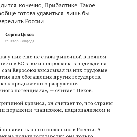
дится, конечно, Прибалтике. Такое
вообще готова удавиться, лишь бы
авредить России
Сергей Цеков
сенатор Совфеда
ика у них еще не стала рыночной в полном
пили в ЕС в роли попрошаек, в надежде на
 же сам Евросоюз высасывал из них трудовые
тия для обогащения других государств.
лько к продолжению разрушения
ного потенциала», — считает Цеков.
ричиной кризиса, он считает то, что страны
ени поражены «нацизмом, национализмом и
 ненавистью по отношению к России. А
ет на пользу государству, она только