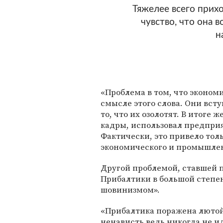
Тяжелее всего прихо
чувство, что она 
н
«Проблема в том, что эконом
смысле этого слова. Они всту
то, что их озолотят. В итоге
кадры, использовал предприя
Фактически, это привело то
экономического и промышлен
Другой проблемой, ставшей п
Прибалтики в большой степ
шовинизмом».
«Прибалтика поражена лютой
ненависть ведь никогда не ид