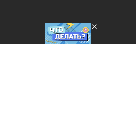
Лента добра
деактивирована. Добро
пожаловать в реальный
мир.
Что делать?