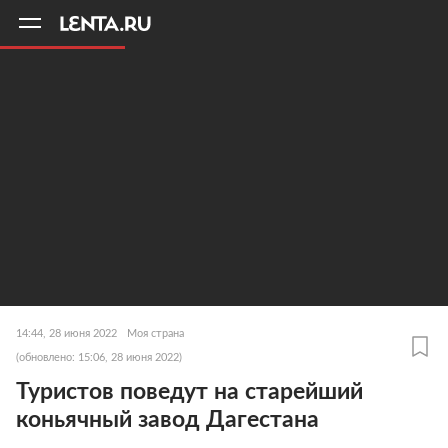
11
A
14:44, 28 июня 2022
Моя страна
(обновлено: 15:06, 28 июня 2022)
Туристов поведут на старейший
коньячный завод Дагестана