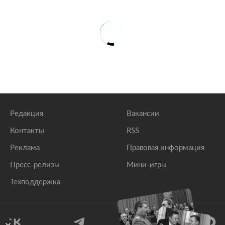
Редакция
Вакансии
Контакты
RSS
Реклама
Правовая информация
Пресс-релизы
Мини-игры
Техподдержка