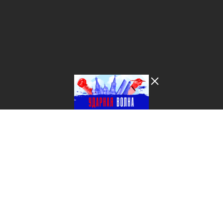
Лента добра
деактивирована. Добро
пожаловать в реальный
мир.
Ударная волна