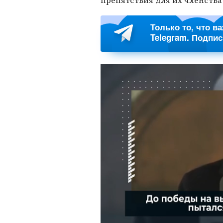
препятствия для их членства
Только то, что в
Telegram. Подпи