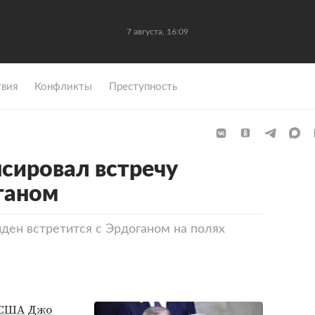
7 августа, 16:09
вия
Конфликты
Преступность
сировал встречу
ганом
ден встретится с Эрдоганом на полях
 США
Джо