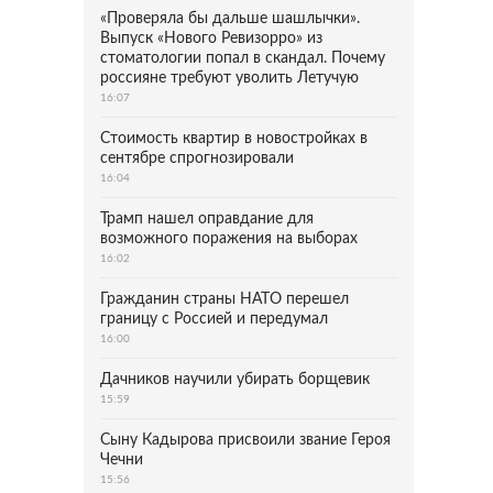
«Проверяла бы дальше шашлычки».
Выпуск «Нового Ревизорро» из
стоматологии попал в скандал. Почему
россияне требуют уволить Летучую
16:07
Стоимость квартир в новостройках в
сентябре спрогнозировали
16:04
Трамп нашел оправдание для
возможного поражения на выборах
16:02
Гражданин страны НАТО перешел
границу с Россией и передумал
16:00
Дачников научили убирать борщевик
15:59
Сыну Кадырова присвоили звание Героя
Чечни
15:56