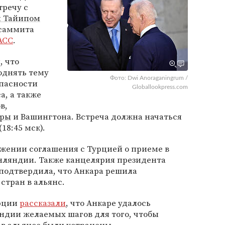
тречу с
 Тайипом
 саммита
АСС
.
, что
однять тему
Фото: Dwi Anoraganingrum /
опасности
Globallookpress.com
а, а также
в,
ары
и Вашингтона. Встреча должна начаться
18:45 мск).
жении соглашения с Турцией о приеме в
нляндии. Также канцелярия президента
одтвердила, что Анкара решила
стран в альянс.
урции
рассказали
, что Анкаре удалось
ндии желаемых шагов для того, чтобы