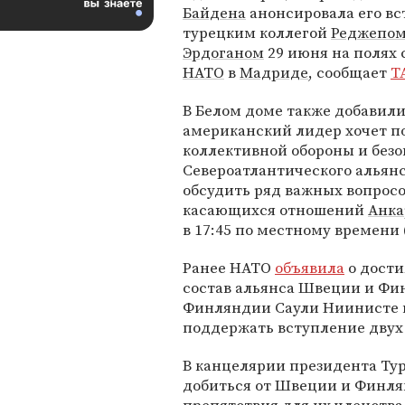
Байдена
анонсировала его вс
турецким коллегой
Реджепом
Эрдоганом
29 июня на полях
НАТО
в
Мадриде
, сообщает
Т
В Белом доме также добавили
американский лидер хочет п
коллективной обороны и без
Североатлантического альянс
обсудить ряд важных вопросо
касающихся отношений
Анк
в 17:45 по местному времени (
Ранее НАТО
объявила
о дости
состав альянса Швеции и Фи
Финляндии Саули Ниинисте п
поддержать вступление двух 
В канцелярии президента Т
добиться от Швеции и Финля