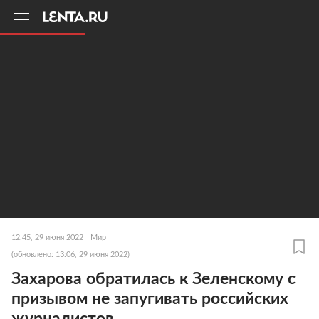
11
A
12:45, 29 июня 2022
Мир
(обновлено: 13:06, 29 июня 2022)
Захарова обратилась к Зеленскому с
призывом не запугивать российских
журналистов