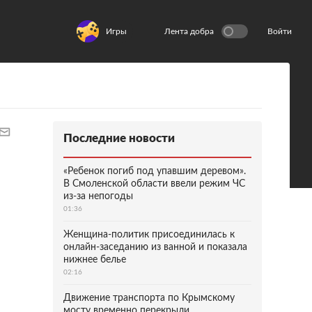
Игры
Лента добра
Войти
Последние новости
«Ребенок погиб под упавшим деревом».
В Смоленской области ввели режим ЧС
из-за непогоды
01:36
Женщина-политик присоединилась к
онлайн-заседанию из ванной и показала
нижнее белье
02:16
Движение транспорта по Крымскому
мосту временно перекрыли