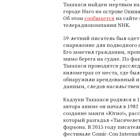
Такахаси найден мертвым на
городе Наго на
острове Окин
Об этом
сообщается
на сайте
телерадиокомпании NHK.
59-летний писатель был одет
снаряжение для подводного 
Его заметил гражданин, пр
мимо берега на судне. По фа
Такахаси проводится расслед
километрах от места, где бы
обнаружили арендованный и
данным, следов насильственн
Кадзуки Такахаси родился в 1
автора аниме он начал в 198
создание манги «Югио!», ра
который разгадал «Тысячеле
фараона. В 2015 году писател
фестивале Comic-Con Internati