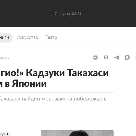
7 августа, 02:21
ниги
Искусство
Театр
льтура
гио!» Кадзуки Такахаси
 в Японии
Такахаси найден мертвым на побережье в
зуки