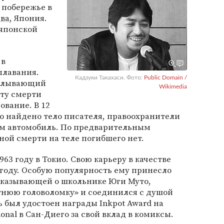
 побережье в
ава
, Япония.
 японской
 в
плавания.
Кадзуки Такахаси. Фото:
Public Domain /
оплывающий
Wikimedia
кту смерти
ование. В 12
ло найдено тело писателя, правоохранители
м автомобиль. По предварительным
ой смерти на теле погибшего нет.
963 году в Токио. Свою карьеру в качестве
2 году. Особую популярность ему принесло
ссказывающей о школьнике Юги Муто,
тнюю головоломку» и соединился с душой
ь был удостоен награды Inkpot Award на
onal в Сан-Диего за свой вклад в комиксы.