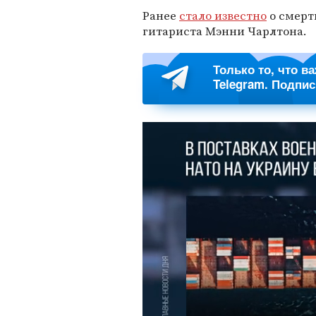
Ранее
стало известно
о смерт
гитариста Мэнни Чарлтона.
Только то, что в
Telegram. Подпи