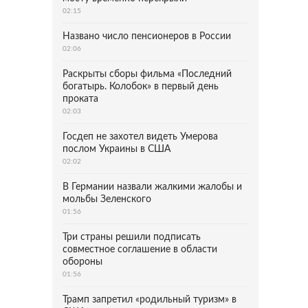
02:15
Названо число пенсионеров в России
02:06
Раскрыты сборы фильма «Последний
богатырь. Колобок» в первый день
проката
02:03
Госдеп не захотел видеть Умерова
послом Украины в США
02:02
В Германии назвали жалкими жалобы и
мольбы Зеленского
01:56
Три страны решили подписать
совместное соглашение в области
обороны
01:56
Трамп запретил «родильный туризм» в