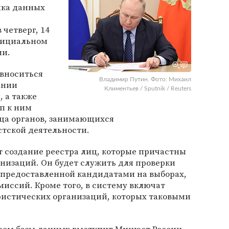
анка данных
четверг, 14
фициальном
ии.
 вноситься
Владимир Путин. Фото: Михаил
ании
Климентьев / Sputnik / Reuters
 а также
п к ним
ца органов, занимающихся
тской деятельности.
 создание реестра лиц, которые причастны
анизаций. Он будет служить для проверки
предоставленной кандидатами на выборах,
миссий. Кроме того, в систему включат
истических организаций, которых таковыми