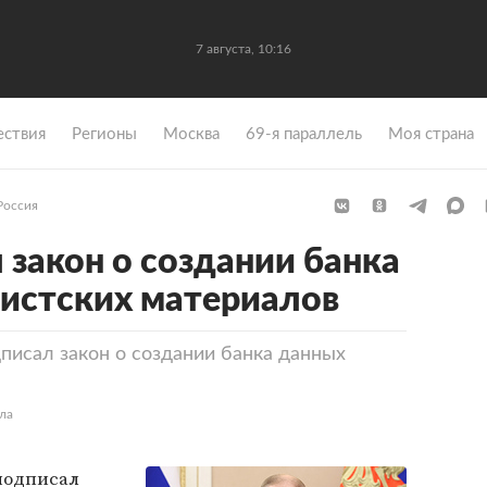
7 августа, 10:16
ствия
Регионы
Москва
69-я параллель
Моя страна
Россия
 закон о создании банка
истских материалов
писал закон о создании банка данных
ла
одписал