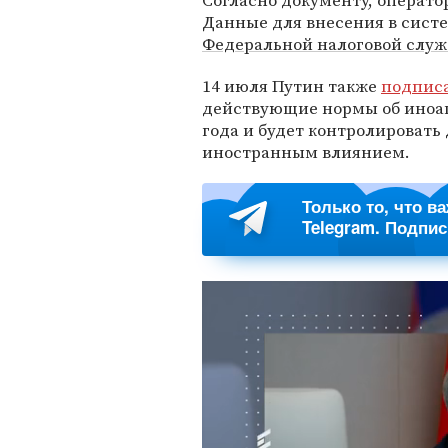
Согласно документу, операт
Данные для внесения в систе
Федеральной налоговой слу
14 июля Путин также
подпис
действующие нормы об иноаге
года и будет контролировать
иностранным влиянием.
Только то, что в
Telegram. Подпи