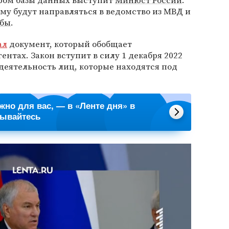
ором базы данных выступит
Минюст России
.
му будут направляться в ведомство из МВД и
жбы
.
ал
документ, который обобщает
нтах. Закон вступит в силу 1 декабря 2022
 деятельность лиц, которые находятся под
ажно для вас, — в «Ленте дня» в
сывайтесь