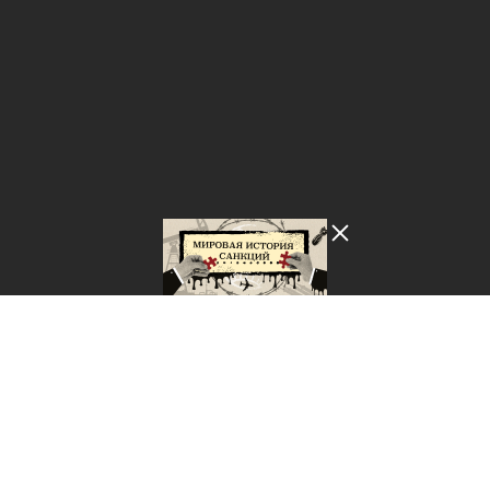
Лента добра
деактивирована. Добро
пожаловать в реальный
мир.
Мировая история санкций