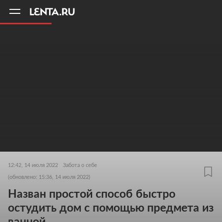
11
A
12:42, 14 июля 2022
Забота о себе
(обновлено: 15:36, 14 июля 2022)
Назван простой способ быстро
остудить дом с помощью предмета из
ванной