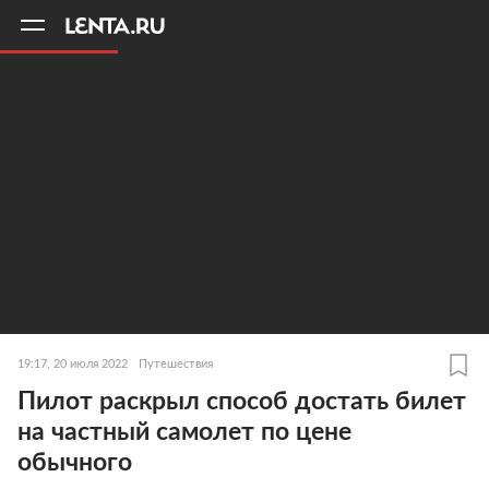
11
A
19:17, 20 июля 2022
Путешествия
Пилот раскрыл способ достать билет
на частный самолет по цене
обычного