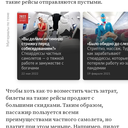
такие рейсы отправляются пустыми.
Материалы по теме
«Вы делали интимную
стрижку перед
«Было обидно до слез
собеседованием?»
Стриптиз, массаж, Ту
Стюардессы частных
как зарабатывают
самолетов — о тяжкой
стюардессы, которые
работе и замужестве с
потеряли работу из-з
богачами
пандемии
22 мая 2022
19 февраля 2021
Чтобы хоть как-то возместить часть затрат,
билеты на такие рейсы продают с
большими скидками. Таким образом,
пассажир пользуется всеми
преимуществами частного самолета, но
платит при этом меньше. Например, пилот