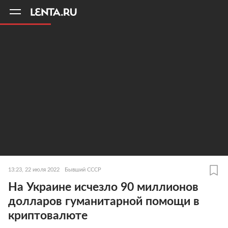
11
A
13:23, 22 июля 2022
Бывший СССР
На Украине исчезло 90 миллионов
долларов гуманитарной помощи в
криптовалюте