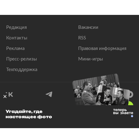
Редакция
Вакансии
Контакты
RSS
Реклама
Правовая информация
Пресс-релизы
Мини-игры
Техподдержка
18
+
Угадайте, где
настоящее фото
© 1999–2026 Все права защищены.
ООО «Лента.Ру»
Лента добра