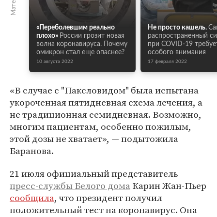
«Переболевшим реально
Не просто кашель.
Са
плохо»
России грозит новая
распространенный с
волна коронавируса. Почему
при COVID-19 требуе
омикрон стал еще опаснее?
особого внимания
10 августа 2022
17 февраля 2022
«В случае с "Паксловидом" была испытана
укороченная пятидневная схема лечения, а
не традиционная семидневная. Возможно,
многим пациентам, особенно пожилым,
этой дозы не хватает», — подытожила
Баранова.
21 июля официальный представитель
пресс-службы Белого дома
Карин Жан-Пьер
сообщила
, что президент получил
положительный тест на коронавирус. Она