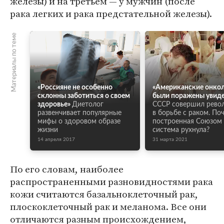
железы) и на третьем — у мужчин (после
рака легких и рака предстательной железы).
Материалы по теме
«Россияне не особенно
«Американские онко
склонны заботиться о своем
были поражены увид
здоровье»
Диетолог
СССР совершил рев
развенчивает популярные
в борьбе с раком. По
мифы о здоровом образе
построенная Союзом
жизни
система рухнула?
14 апреля 2017
31 марта 2021
По его словам, наиболее
распространенными разновидностями рака
кожи считаются базальноклеточный рак,
плоскоклеточный рак и меланома. Все они
отличаются разным происхождением,