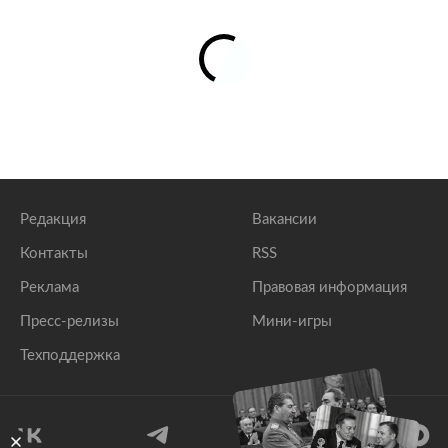
Редакция
Вакансии
Контакты
RSS
Реклама
Правовая информация
Пресс-релизы
Мини-игры
Техподдержка