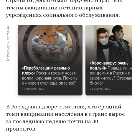
страны отдельно было поручено нарастить
темпы вакцинации в стационарных
учреждениях социального обслуживания.
Материалы по теме
«Коронавирус очень
«Переболевшим реально
подлый»
Правда ли, 
плохо»
России грозит новая
пандемия в России и 
волна коронавируса. Почему
закончилась? Отвечае
омикрон стал еще опаснее?
биолог
10 августа 2022
21 марта 2022
В Росздравнадзоре отметили, что средний
темп вакцинации населения в стране вырос
за последнюю неделю почти на 30
процентов.