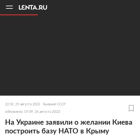
11
A
22:32, 25 августа 2022
Бывший СССР
(обновлено: 07:09, 26 августа 2022)
На Украине заявили о желании Киева
построить базу НАТО в Крыму