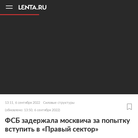
11
A
13:11, 6 сентября 2022
Силовые структуры
(обновлено: 13:50, 6 сентября 2022)
ФСБ задержала москвича за попытку
вступить в «Правый сектор»