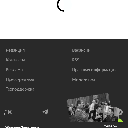
Редакция
Вакансии
Контакты
RSS
Реклама
Правовая информация
Пресс-релизы
Мини-игры
Техподдержка
18
+
Угадайте, где