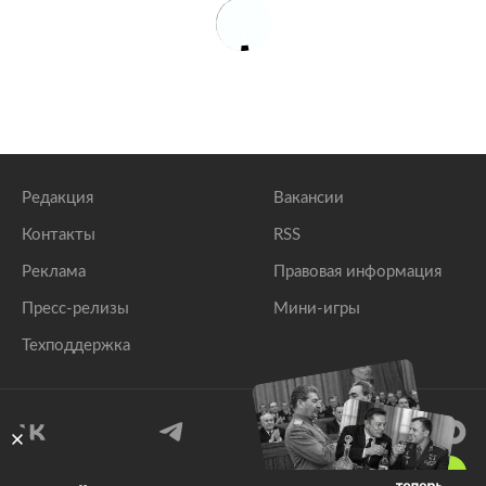
Редакция
Вакансии
Контакты
RSS
Реклама
Правовая информация
Пресс-релизы
Мини-игры
Техподдержка
18
+