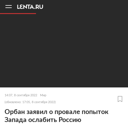
11
A
14:07, 8 сентября 2022
Мир
(обновлено: 17:05, 8 сентября 2022)
Орбан заявил о провале попыток
Запада ослабить Россию