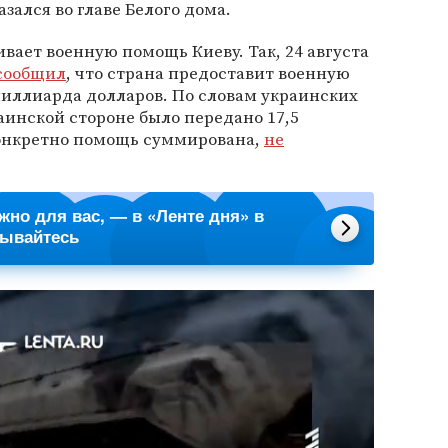
азался во главе Белого дома.
ает военную помощь Киеву. Так, 24 августа
сообщил
, что страна предоставит военную
миллиарда долларов. По словам украинских
раинской стороне было передано 17,5
онкретно помощь суммирована,
не
ажно для вас, — в «Ленте дня» в
сывайтесь