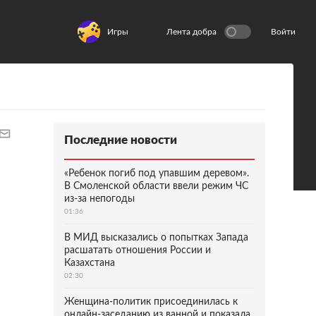
Игры
Лента добра
Войти
Последние новости
«Ребенок погиб под упавшим деревом».
В Смоленской области ввели режим ЧС
из-за непогоды
01:36
В МИД высказались о попытках Запада
расшатать отношения России и
Казахстана
02:30
Женщина-политик присоединилась к
онлайн-заседанию из ванной и показала