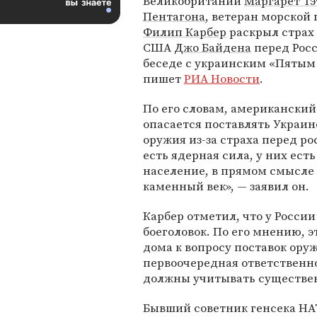
Великобритании
Маргарет Тэ
Пентагона
, ветеран морской
Филип Карбер
раскрыл страх
США
Джо Байдена
перед Росс
беседе с украинским «Пятым
пишет
РИА Новости
.
По его словам, американский
опасается поставлять Украин
оружия из-за страха перед р
есть ядерная сила, у них ес
население, в прямом смысле 
каменный век», — заявил он.
Карбер отметил, что у Росси
боеголовок. По его мнению, э
дома к вопросу поставок ору
первоочередная ответственн
должны учитывать существенн
Бывший советник генсека НАТ