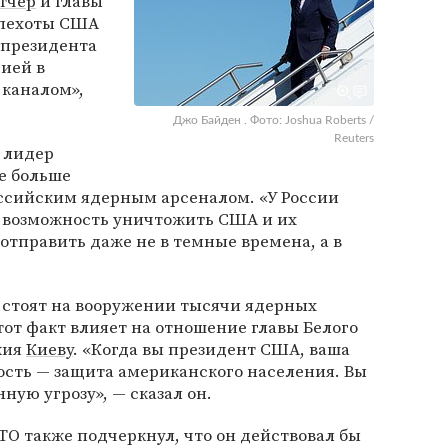
тчер
и главы
 пехоты США
 президента
ией в
 каналом»,
Джо Байден . Фото: Joshua Roberts /
Reuters
 лидер
е больше
оссийским ядерным арсеналом. «У России
ть возможность уничтожить США и их
отправить даже не в темные времена, а в
и стоят на вооружении тысячи ядерных
тот факт влияет на отношение главы Белого
жия
Киеву
. «Когда вы президент США, ваша
ость — защита американского населения. Вы
ую угрозу», — сказал он.
О также подчеркнул, что он действовал бы