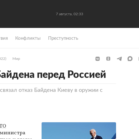
7 августа, 02:33
вия
Конфликты
Преступность
022)
Мир
Байдена перед Россией
связал отказ Байдена Киеву в оружии с
ТО
-министра