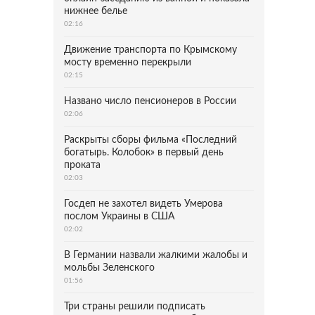
нижнее белье
02:16
Движение транспорта по Крымскому
мосту временно перекрыли
02:15
Названо число пенсионеров в России
02:06
Раскрыты сборы фильма «Последний
богатырь. Колобок» в первый день
проката
02:03
Госдеп не захотел видеть Умерова
послом Украины в США
02:02
В Германии назвали жалкими жалобы и
мольбы Зеленского
01:56
Три страны решили подписать