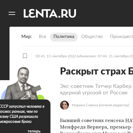
11
A
Мир
Все
Политика
Общество
Происшест
03:41, 11 сентября 2022
(обновлено: 07:46, 11 сентября 2
Раскрыт страх 
Экс-советник Тэтчер Карбер 
ядерной угрозой от России
Марина Совина
(ночной редактор)
СССР запустил человека в
космос раньше, чем по
всему США разрешили
Бывший советник генсека
НА
межрасовые браки
Менфреда Вернера, премьер