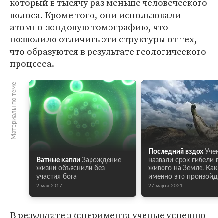
который в тысячу раз меньше человеческого
волоса. Кроме того, они использовали
атомно-зондовую томографию, что
позволило отличить эти структуры от тех,
что образуются в результате геологического
процесса.
Материалы по теме
Последний вздох
Уче
Ватные капли
Зарождение
назвали срок гибели 
жизни объяснили без
живого на Земле. Как
участия бога
именно это произойд
2 мая 2017
27 марта 2021
В результате эксперимента ученые успешно