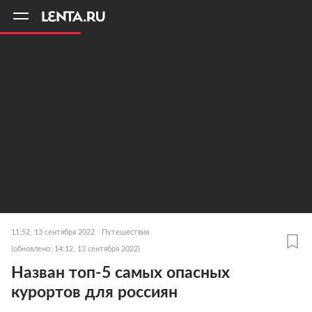
11
A
11:52, 13 сентября 2022
Путешествия
(обновлено: 14:12, 13 сентября 2022)
Назван топ-5 самых опасных
курортов для россиян