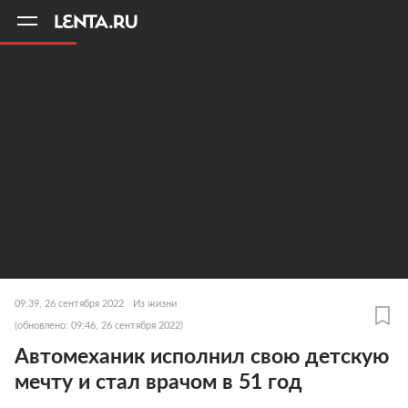
11
A
09:39, 26 сентября 2022
Из жизни
(обновлено: 09:46, 26 сентября 2022)
Автомеханик исполнил свою детскую
мечту и стал врачом в 51 год