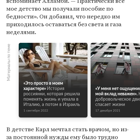
вспоминает Алламби. — Практически все
мое детство мы получали пособие по
бедности». Он добавил, что нередко им
приходилось оставаться без света и газа
неделями.
Материалы по теме
«Это просто в моем
характере»
История
«У меня нет ощущения
россиянки, которая решила
мой вклад неважен».
поменять жизнь и уехала в
добровольческое дв
Италию, а потом в Израиль
спасает жизни
1 сентября 2022
17 декабря 2021
В детстве Карл мечтал стать врачом, но из-
за постоянной нужды ему было трудно