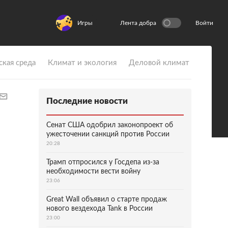
Игры
Лента добра
Войти
ская среда
Климат и экология
Деловой климат
Последние новости
Сенат США одобрил законопроект об
ужесточении санкций против России
20:28
Трамп отпросился у Госдепа из-за
необходимости вести войну
23:06
Great Wall объявил о старте продаж
нового вездехода Tank в России
23:00