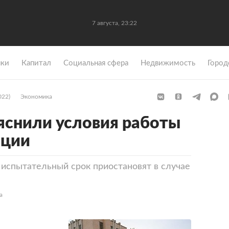
7 августа, 23:22
ки
Капитал
Социальная сфера
Недвижимость
Город
022)
Экономика
яснили условия работы
ации
 испытательный срок приостановят в случае
а