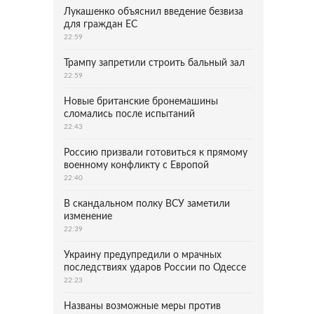
Лукашенко объяснил введение безвиза
для граждан ЕС
22:59
Трампу запретили строить бальный зал
22:59
Новые британские бронемашины
сломались после испытаний
22:43
Россию призвали готовиться к прямому
военному конфликту с Европой
22:40
В скандальном полку ВСУ заметили
изменение
22:39
Украину предупредили о мрачных
последствиях ударов России по Одессе
22:23
Названы возможные меры против