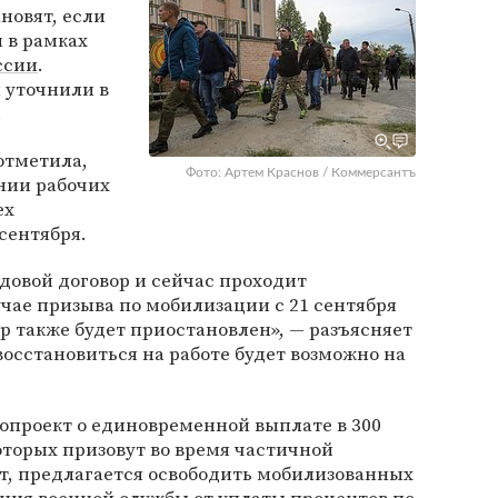
новят, если
 в рамках
ссии
.
 уточнили в
.
отметила,
Фото: Артем Краснов / Коммерсантъ
нии рабочих
ех
сентября.
довой договор и сейчас проходит
учае призыва по мобилизации с 21 сентября
ор также будет приостановлен», — разъясняет
восстановиться на работе будет возможно на
опроект о единовременной выплате в 300
оторых призовут во время частичной
, предлагается освободить мобилизованных