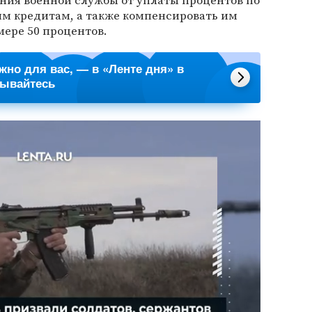
ния военной службы от уплаты процентов по
м кредитам, а также компенсировать им
мере 50 процентов.
ажно для вас, — в «Ленте дня» в
сывайтесь