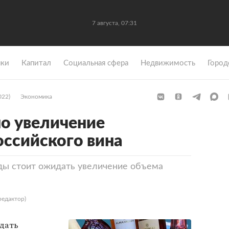
7 августа, 07:31
ки
Капитал
Социальная сфера
Недвижимость
Город
022)
Экономика
о увеличение
оссийского вина
ды стоит ожидать увеличение объема
едактор)
дать