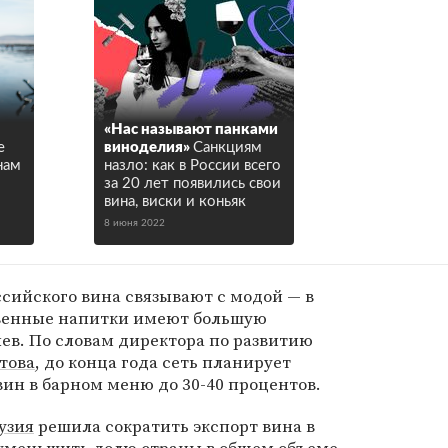
«Нас называют панками
е
виноделия»
Санкциям
нам
назло: как в России всего
за 20 лет появились свои
вина, виски и коньяк
8 июня 2022
сийского вина связывают с модой — в
твенные напитки имеют большую
ев. По словам директора по развитию
това
, до конца года сеть планирует
ин в барном меню до 30-40 процентов.
узия
решила сократить экспорт вина в