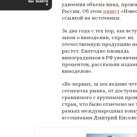
удвоения объема вина, произ
России
. Об этом
пишут
«Извес
ссылкой на источники.
За два года с тех пор, как вст
закон о виноделии, спрос на
отечественную продукцию н
растет. Ежегодно площадь
виноградников в РФ увеличив
процентов, рассказали изда
виноделов».
«Во-первых, за последние че
сегментах рынка, от доступн
сравнимого с крупными прои
стран, что было отмечено не
рамках международных конку
ассоциации
Дмитрий Киселе