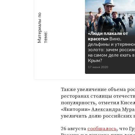
М
а
т
р
и
а
л
ы
п
о
т
е
м
е
е
:
«Люди плакали от
красоты»
Вино,
дельфины и утерянно
золото: зачем россия
на самом деле ехать в
Крым?
17 июня 2020
Также увеличение объема рос
ресторанах столицы отечес
популярность, отметил Кисел
«Якитории»
Александра Мура
увеличить долю российских в
26 августа
сообщалось
, что
Гр