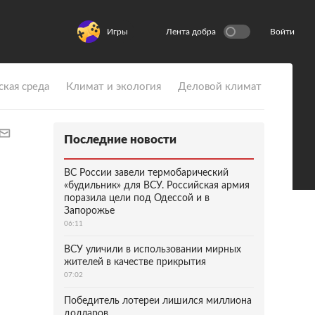
Игры
Лента добра
Войти
ская среда
Климат и экология
Деловой климат
Последние новости
ВС России завели термобарический
«будильник» для ВСУ. Российская армия
поразила цели под Одессой и в
Запорожье
06:11
ВСУ уличили в использовании мирных
жителей в качестве прикрытия
07:02
Победитель лотереи лишился миллиона
долларов