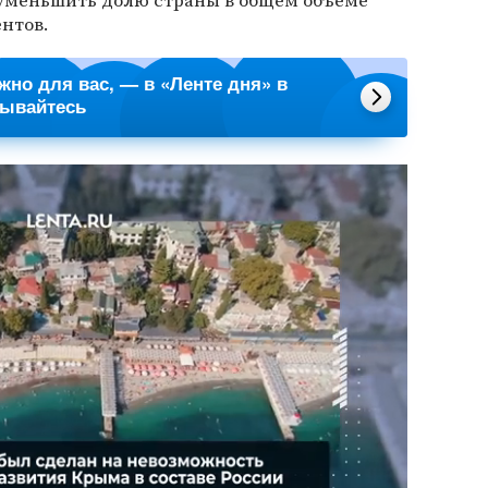
т уменьшить долю страны в общем объеме
ентов.
ажно для вас, — в «Ленте дня» в
сывайтесь