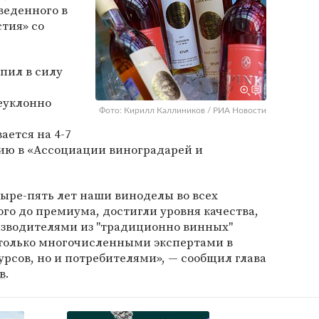
веденного в
тия» со
упил в силу
еуклонно
Фото: Кирилл Каллиников / РИА Новости
ается на 4-7
нию в «Ассоциации виноградарей и
тыре-пять лет наши виноделы во всех
ого до премиума, достигли уровня качества,
зводителями из "традиционно винных"
 только многочисленными экспертами в
рсов, но и потребителями», — сообщил глава
в
.