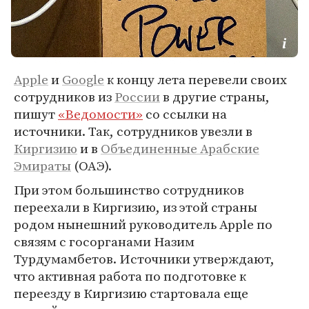
Apple
и
Google
к концу лета перевели своих
сотрудников из
России
в другие страны,
пишут
«Ведомости»
со ссылки на
источники. Так, сотрудников увезли в
Киргизию
и в
Объединенные Арабские
Эмираты
(ОАЭ).
При этом большинство сотрудников
переехали в Киргизию, из этой страны
родом нынешний руководитель Apple по
связям с госорганами Назим
Турдумамбетов. Источники утверждают,
что активная работа по подготовке к
переезду в Киргизию стартовала еще