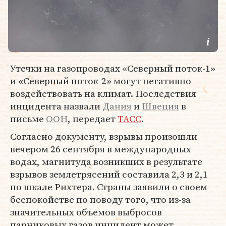
Утечки на газопроводах «Северный поток-1»
и «Северный поток-2» могут негативно
воздействовать на климат. Последствия
инцидента назвали
Дания
и
Швеция
в
письме
ООН
, передает
ТАСС
.
Согласно документу, взрывы произошли
вечером 26 сентября в международных
водах, магнитуда возникших в результате
взрывов землетрясений составила 2,3 и 2,1
по шкале Рихтера. Страны заявили о своем
беспокойстве по поводу того, что из-за
значительных объемов выбросов
парниковых газов инцидент может