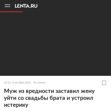
11
A
14:23, 4 октября 2022
Из жизни
Муж из вредности заставил жену
уйти со свадьбы брата и устроил
истерику