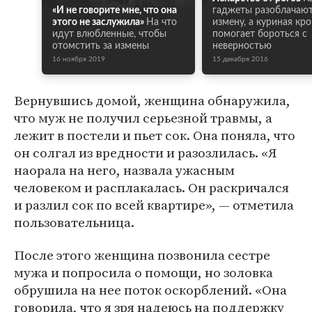
«И не говорите мне, что она
гаджеты разоблачаю
этого не заслужила»
На что
измену, а куриная кро
идут влюбленные, чтобы
помогает бороться с
отомстить за измены
неверностью
16 ноября 2019
15 декабря 2016
Вернувшись домой, женщина обнаружила,
что муж не получил серьезной травмы, а
лежит в постели и пьет сок. Она поняла, что
он солгал из вредности и разозлилась. «Я
наорала на него, назвала ужасным
человеком и расплакалась. Он раскричался
и разлил сок по всей квартире», — отметила
пользовательница.
После этого женщина позвонила сестре
мужа и попросила о помощи, но золовка
обрушила на нее поток оскорблений. «Она
говорила, что я зря надеюсь на поддержку