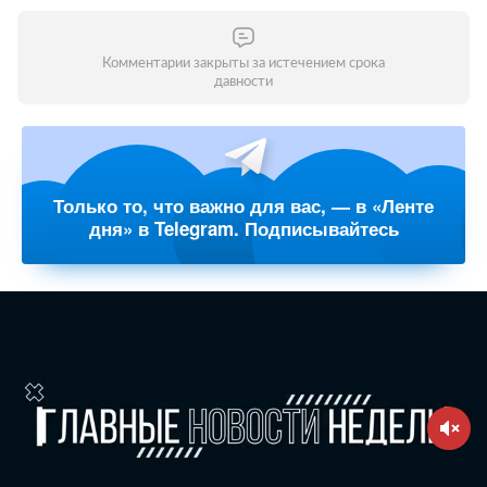
Комментарии закрыты за истечением срока
давности
Только то, что важно для вас, — в «Ленте
дня» в Telegram. Подписывайтесь