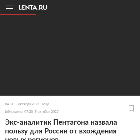
11
A
04:51, 5 октября 2022
Мир
(обновлено: 07:30, 5 октября 2022)
Экс-аналитик Пентагона назвала
пользу для России от вхождения
новых регионов