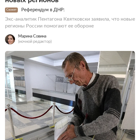
Референдум в ДНР:
Сюжет
Экс-аналитик Пентагона Квятковски заявила, что новые
регионы России помогают ее обороне
Марина Совина
(ночной редактор)