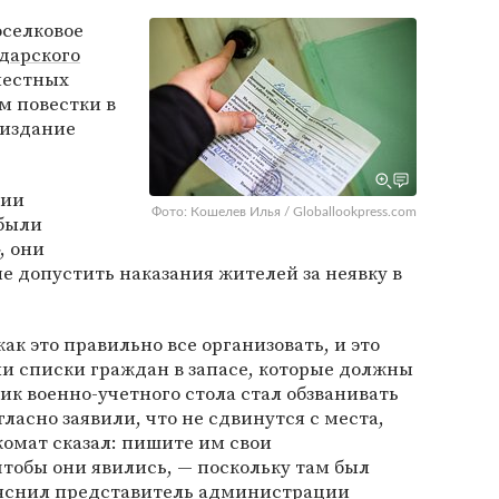
оселковое
дарского
местных
м повестки в
издание
ции
Фото: Кошелев Илья / Globallookpress.com
 были
, они
не допустить наказания жителей за неявку в
ак это правильно все организовать, и это
и списки граждан в запасе, которые должны
ик военно-учетного стола стал обзванивать
ласно заявили, что не сдвинутся с места,
комат сказал: пишите им свои
тобы они явились, — поскольку там был
зъяснил представитель администрации