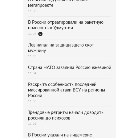
В России задумались о новом
мегапроекте
11:08
В России отреагировали на ракетную
опасность в Удмуртии
11:07
Лев напал на защищавшего скот
мужчину
11:05
Страна НАТО завалила Россию ежевикой
11:04
Раскрыта особенность последней
массированной атаки ВСУ на регионы
России
11:03
Трендовые ретриты начали доводить
россиян до психозов
11:03
В России указали на лицемерие