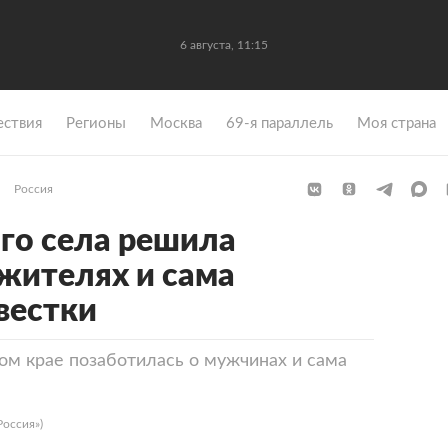
6 августа, 11:15
ствия
Регионы
Москва
69-я параллель
Моя страна
Россия
ого села решила
 жителях и сама
вестки
ком крае позаботилась о мужчинах и сама
Россия»)