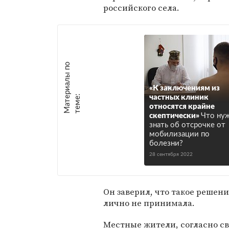
российского села.
М
а
т
р
и
а
л
ы
п
о
т
е
м
е
«К заключениям из
е
:
частных клиник
относятся крайне
скептически»
Что ну
знать об отсрочке от
мобилизации по
болезни?
28 сентября 2022
Он заверил, что такое решени
лично не принимала.
Местные жители, согласно св