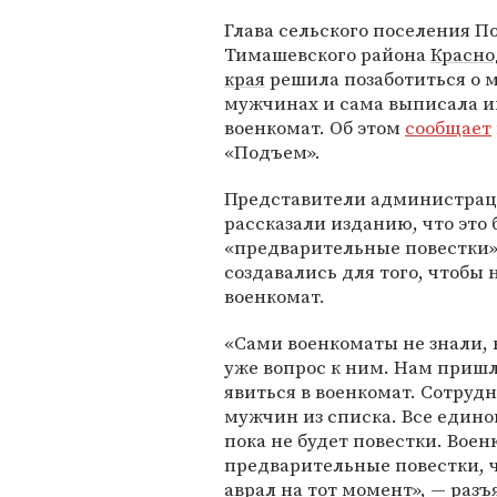
Глава сельского поселения П
Тимашевского района
Красно
края
решила позаботиться о 
мужчинах и сама выписала и
военкомат. Об этом
сообщает
«Подъем».
Представители администра
рассказали изданию, что это
«предварительные повестки»
создавались для того, чтобы 
военкомат.
«Сами военкоматы не знали, к
уже вопрос к ним. Нам пришл
явиться в военкомат. Сотрудн
мужчин из списка. Все единог
пока не будет повестки. Воен
предварительные повестки, ч
аврал на тот момент», — ра