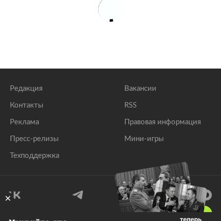
Редакция
Вакансии
Контакты
RSS
Реклама
Правовая информация
Пресс-релизы
Мини-игры
Техподдержка
18
+