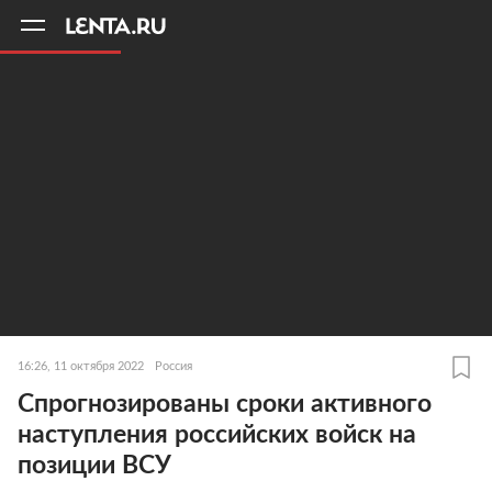
11
A
16:26, 11 октября 2022
Россия
Спрогнозированы сроки активного
наступления российских войск на
позиции ВСУ