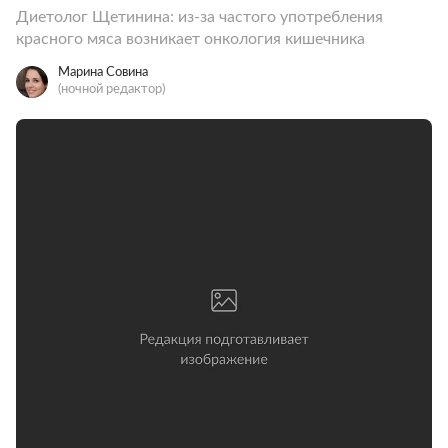
Диетолог Щетинина: из-за частого употребления
красного мяса возникает онкология кишечника
Марина Совина
(ночной редактор)