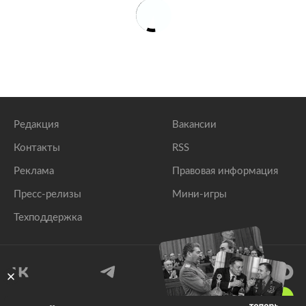
Редакция
Вакансии
Контакты
RSS
Реклама
Правовая информация
Пресс-релизы
Мини-игры
Техподдержка
18
+