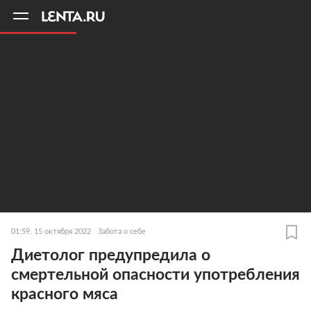
11
A
01:59, 15 октября 2022
Забота о себе
Диетолог предупредила о
смертельной опасности употребления
красного мяса