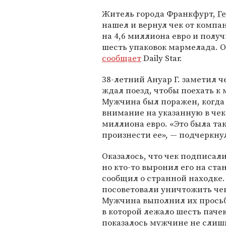
Житель города Франкфурт,
Г
нашел и вернул чек от компа
на 4,6 миллиона евро и получ
шесть упаковок мармелада. О
сообщает
Daily Star.
38-летний Ануар Г. заметил че
ждал поезд, чтобы поехать к 
Мужчина был поражен, когда
внимание на указанную в чек
миллиона евро. «Это была так
произнести ее», — подчеркнул
Оказалось, что чек подписал
но кто-то выронил его на ста
сообщил о странной находке.
посоветовали уничтожить чек
Мужчина выполнил их просьб
в которой лежало шесть паче
показалось мужчине не слиш