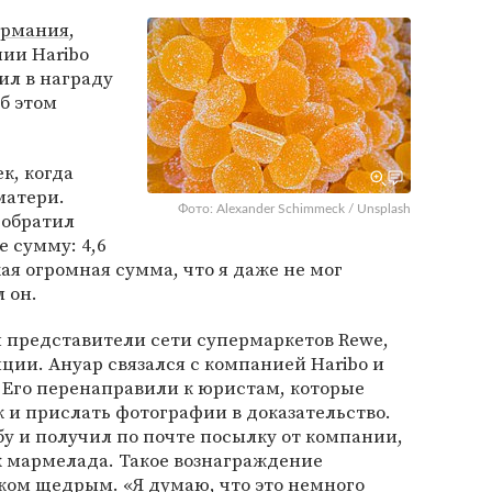
ермания
,
нии Haribo
ил в награду
б этом
к, когда
матери.
Фото: Alexander Schimmeck / Unsplash
 обратил
е сумму: 4,6
ая огромная сумма, что я даже не мог
 он.
и представители сети супермаркетов Rewe,
нции. Ануар связался с компанией Haribo и
 Его перенаправили к юристам, которые
 и прислать фотографии в доказательство.
у и получил по почте посылку от компании,
к мармелада. Такое вознаграждение
ком щедрым. «Я думаю, что это немного