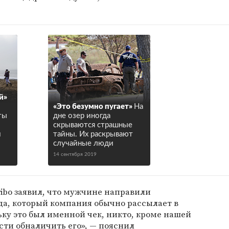
й»
«Это безумно пугает»
На
ты
дне озер иногда
скрываются страшные
и
тайны. Их раскрывают
случайные люди
14 сентября 2019
ibo заявил, что мужчине направили
а, который компания обычно рассылает в
ьку это был именной чек, никто, кроме нашей
ти обналичить его», — пояснил