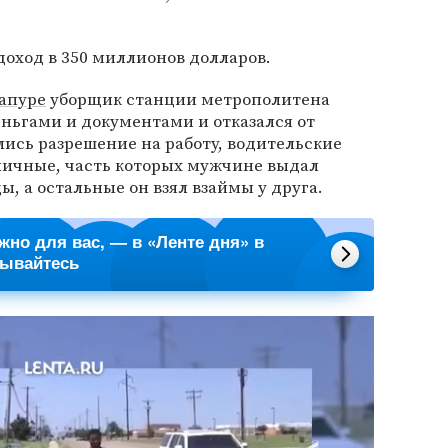
оход в 350 миллионов долларов.
апуре
уборщик станции метрополитена
ньгами и документами и отказался от
ись разрешение на работу, водительские
аличные, часть которых мужчине выдал
, а остальные он взял взаймы у друга.
ажно для вас, — в «Ленте дня» в
сывайтесь