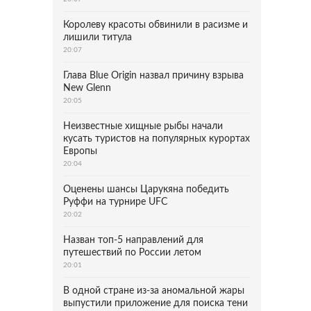
Королеву красоты обвинили в расизме и
лишили титула
20:07
Глава Blue Origin назвал причину взрыва
New Glenn
20:05
Неизвестные хищные рыбы начали
кусать туристов на популярных курортах
Европы
20:04
Оценены шансы Царукяна победить
Руффи на турнире UFC
20:02
Назван топ-5 направлений для
путешествий по России летом
20:01
В одной стране из-за аномальной жары
выпустили приложение для поиска тени