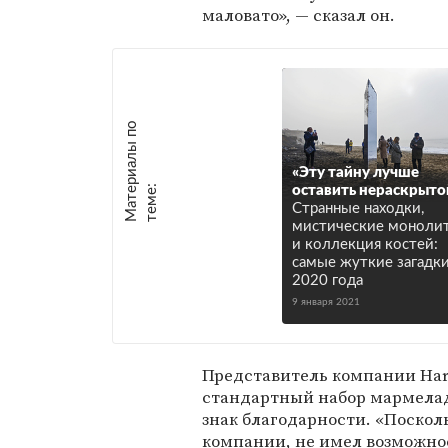
маловато», — сказал он.
М
а
т
р
и
а
л
ы
п
о
т
е
м
е
«Эту тайну лучше
е
:
оставить нераскрыто
Странные находки,
мистические моноли
и коллекция костей:
самые жуткие загадк
2020 года
9 января 2021
Представитель компании Har
стандартный набор мармелад
знак благодарности. «Поскол
компании, не имел возможнос