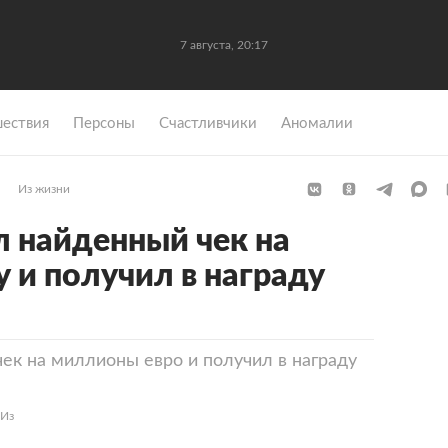
7 августа, 20:17
ествия
Персоны
Счастливчики
Аномалии
Из жизни
 найденный чек на
 и получил в награду
ек на миллионы евро и получил в награду
«Из