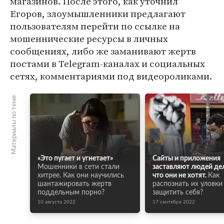
магазинов. После этого, как уточнил
Егоров, злоумышленники предлагают
пользователям перейти по ссылке на
мошеннические ресурсы в личных
сообщениях, либо же заманивают жертв
постами в Telegram-каналах и социальных
сетях, комментариями под видеороликами.
Материалы по теме
«Это пугает и угнетает»
Сайты и приложения
Мошенники в сети стали
заставляют людей дел
хитрее. Как они научились
что они не хотят.
Как
шантажировать жертв
распознать их уловки
поддельным порно?
защитить себя?
10 августа 2022
17 сентября 2022