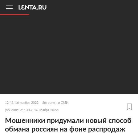
11
A
12:42, 16 ноября 2022
Интернет и СМИ
(обновлено: 13:42, 16 ноября 2022)
Мошенники придумали новый способ
обмана россиян на фоне распродаж