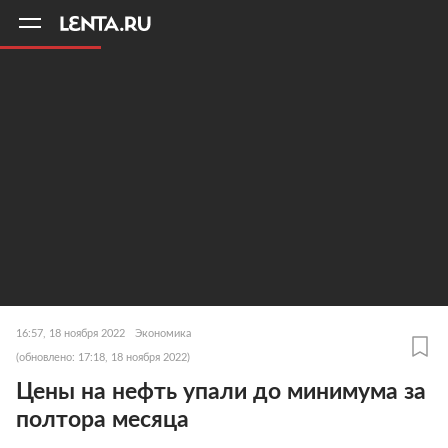
11
A
16:57, 18 ноября 2022
Экономика
(обновлено: 17:18, 18 ноября 2022)
Цены на нефть упали до минимума за
полтора месяца