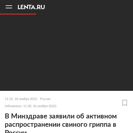
11
A
11:20, 26 ноября 2022
Россия
(обновлено: 11:38, 26 ноября 2022)
В Минздраве заявили об активном
распространении свиного гриппа в
России