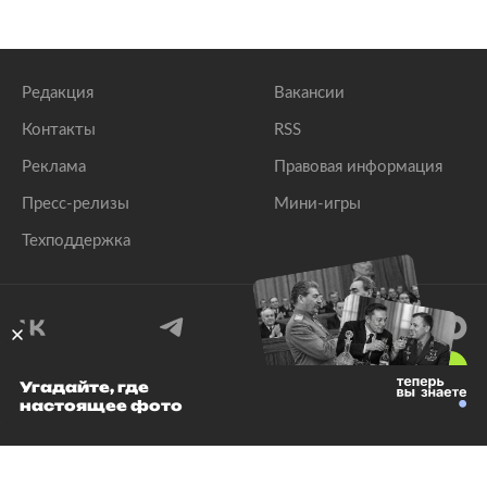
Редакция
Вакансии
Контакты
RSS
Реклама
Правовая информация
Пресс-релизы
Мини-игры
Техподдержка
18
+
Угадайте, где
настоящее фото
© 1999–2026 Все права защищены.
ООО «Лента.Ру»
Лента добра