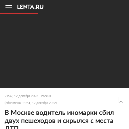
11
A
21:39, 12 декабря 2022
Россия
(обновлено: 21:51, 12 декабря 2022)
В Москве водитель иномарки сбил
двух пешеходов и скрылся с места
ДТП