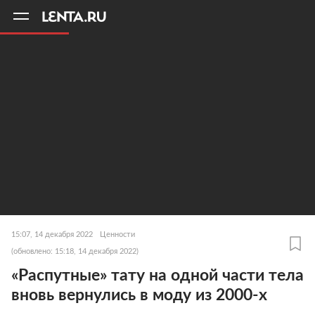
11
A
15:07, 14 декабря 2022
Ценности
(обновлено: 15:18, 14 декабря 2022)
«Распутные» тату на одной части тела
вновь вернулись в моду из 2000-х