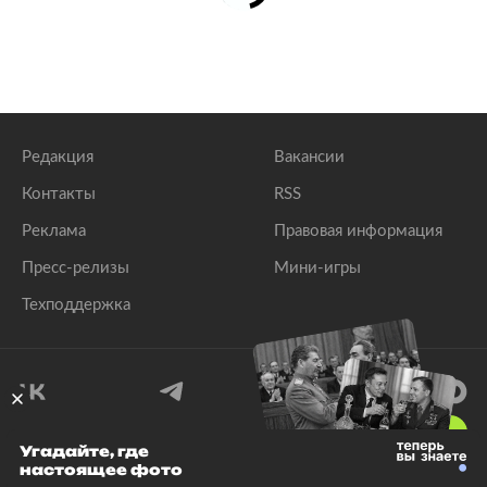
Редакция
Вакансии
Контакты
RSS
Реклама
Правовая информация
Пресс-релизы
Мини-игры
Техподдержка
18
+
Угадайте, где
настоящее фото
© 1999–2026 Все права защищены.
ООО «Лента.Ру»