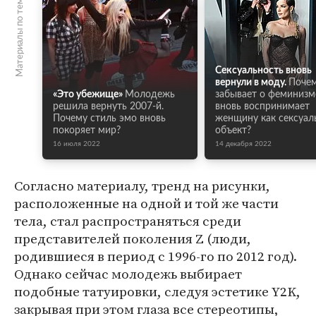
Материалы по теме
Сексуальность вновь
вернули в моду.
Поче
«Это убежище»
Молодежь
забывает о феминизм
решила вернуть 2007-й.
вновь воспринимает
Почему стиль эмо вновь
женщину как сексуал
покоряет мир?
объект?
16 июля 2022
14 декабря 2022
Согласно материалу, тренд на рисунки,
расположенные на одной и той же части
тела, стал распространяться среди
представителей поколения Z (люди,
родившиеся в период с 1996-го по 2012 год).
Однако сейчас молодежь выбирает
подобные татуировки, следуя эстетике Y2K,
закрывая при этом глаза все стереотипы,