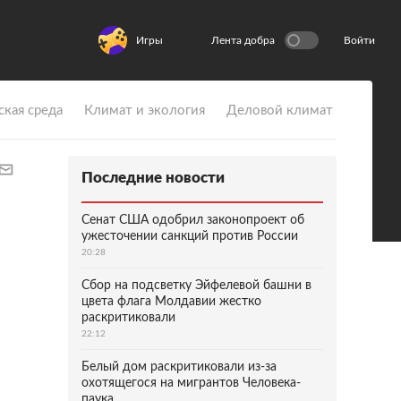
Игры
Лента добра
Войти
ская среда
Климат и экология
Деловой климат
Последние новости
Сенат США одобрил законопроект об
ужесточении санкций против России
20:28
Сбор на подсветку Эйфелевой башни в
цвета флага Молдавии жестко
раскритиковали
22:12
Белый дом раскритиковали из-за
охотящегося на мигрантов Человека-
паука