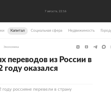
7 августа, 22:16
ки
Капитал
Социальная сфера
Недвижимость
Город
Экономика
 переводов из России в
2 году оказался
 году россияне перевели в страну