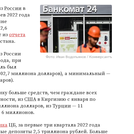
из
России
в
ев 2022 года
яне
2,6
т из
отчета
стана.
з России
Фото: Иван Водопьянов / Коммерсантъ
года, при
ль был
302,7 миллиона долларов), а минимальный —
аров).
ику больше средств, чем граждане всех
тности, из
США
в Киргизию с января по
иллиона долларов, из
Турции
— 11
 6 миллионов.
ика
ЦБ, за первые три квартала 2022 года
ые депозиты 2,5 триллиона рублей. Больше