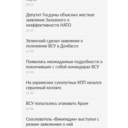
22:12
Депутат Госдумы объяснил жесткое
заявление Залужного о
неэффективности НАТО
21:57
Зеленский сделал заявление о
положении ВСУ в Донбассе
21:54
Появились неожиданные подробности о
покончивших с собой командирах ВСУ
21:50
На украинских сухопутных КПП начался
серьезный коллапс
21:46
ВСУ попытались атаковать Крым
21:40
Сооснователь «Википедии» выступил с
резким заявлением о ней