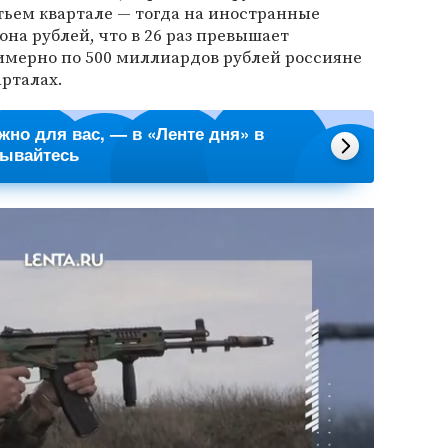
етьем квартале — тогда на иностранные
на рублей, что в 26 раз превышает
римерно по 500 миллиардов рублей россияне
арталах.
ажно для вас, — в «Ленте дня» в
сывайтесь