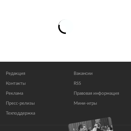
Редакция
Вакансии
Контакты
RSS
Реклама
Правовая информация
Пресс-релизы
Мини-игры
Техподдержка