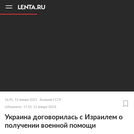
11
A
16:45, 13 января 2023
Бывший СССР
(обновлено: 17:33, 13 января 2023)
Украина договорилась с Израилем о
получении военной помощи