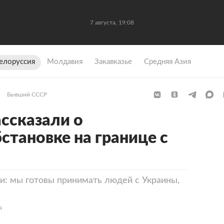
7 августа, 19:08
елоруссия
Молдавия
Закавказье
Средняя Азия
Бывший СССР
ассказали о
становке на границе с
и: мы готовы принимать людей с Украины,
й