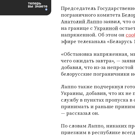
Председатель Государственн
пограничного комитета
Бело
Анатолий Лаппо
заявил, что 
на границе с
Украиной
остае
напряженной. Об этом он
соо
эфире телеканала «Беларусь 1
«Обстановка напряженная, мы
чего ожидать завтра», — заяв
добавил, что из-за непростой
белорусские пограничники н
Лаппо также подчеркнул гот
Украины, добавив, что их не
службу в пунктах пропуска 
принимать и раньше принимал
— рассказал он.
По словам Лаппо, никаких пре
приезжим в республике всегд