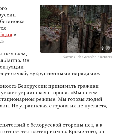
ого
руссии
обстановка
тся
бщил
в
».
 не знаем,
Фото: Gleb Garanich / Reuters
ил Лаппо. Он
 ситуации
есут службу «укрупненными нарядами».
овность Белоруссии принимать граждан
 пускает украинская сторона. «Мы несем
в стационарном режиме. Мы готовы людей
и. Но украинская сторона их не пускает»,
пятствий с белорусской стороны нет, а к
а относятся гостеприимно. Кроме того, он