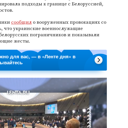
ировала подходы к границе с Белоруссией,
остов.
блики
сообщил
о вооруженных провокациях со
ь, что украинские военнослужащие
 белорусских пограничников и показывали
ающие жесты.
ажно для вас, — в «Ленте дня» в
сывайтесь