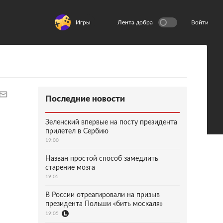
Игры
Лента добра
Войти
Последние новости
Зеленский впервые на посту президента
прилетел в Сербию
19:00
Назван простой способ замедлить
старение мозга
19:05
В России отреагировали на призыв
президента Польши «бить москаля»
19:05