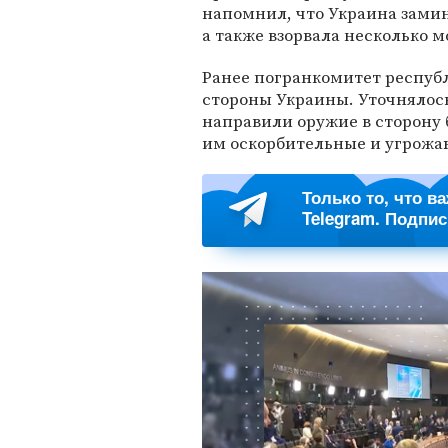
напомнил, что Украина замин
а также взорвала несколько м
Ранее погранкомитет респу
стороны Украины. Уточнялос
направили оружие в сторону
им оскорбительные и угрож
Только то, что в
Telegram. Подпи