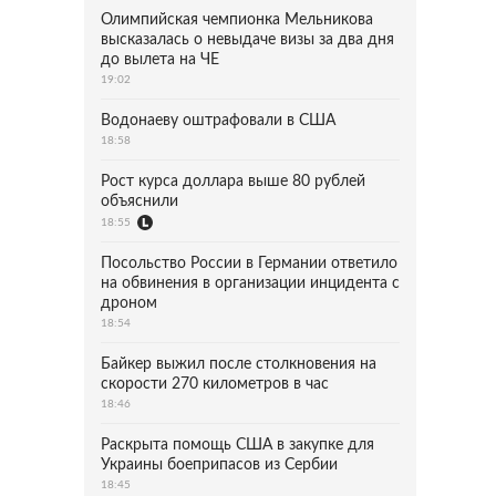
Олимпийская чемпионка Мельникова
высказалась о невыдаче визы за два дня
до вылета на ЧЕ
19:02
Водонаеву оштрафовали в США
18:58
Рост курса доллара выше 80 рублей
объяснили
18:55
Посольство России в Германии ответило
на обвинения в организации инцидента с
дроном
18:54
Байкер выжил после столкновения на
скорости 270 километров в час
18:46
Раскрыта помощь США в закупке для
Украины боеприпасов из Сербии
18:45