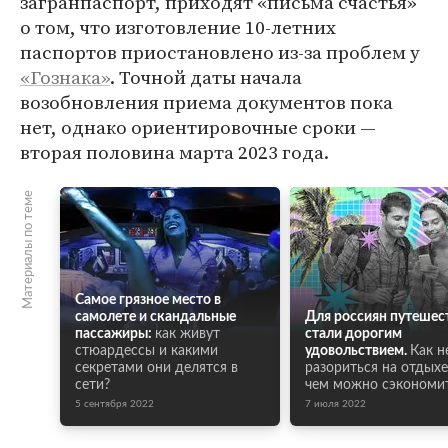
загранпаспорт, приходят «письма счастья»
о том, что изготовление 10-летних
паспортов приостановлено из-за проблем у
«Гознака»
. Точной даты начала
возобновления приема документов пока
нет, однако ориентировочные сроки —
вторая половина марта 2023 года.
Материалы по теме
Самое грязное место в
самолете и скандальные
Для россиян путешес
пассажиры:
как живут
стали дорогим
стюардессы и какими
удовольствием.
Как н
секретами они делятся в
разориться на отдыхе
сети?
чем можно сэкономи
5 сентября 2022
7 июля 2022