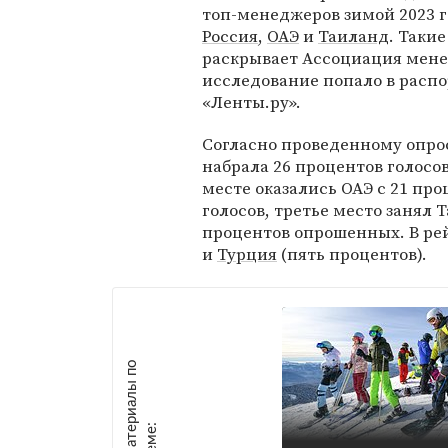
топ-менеджеров зимой 2023 г
Россия
,
ОАЭ
и
Таиланд
. Таки
раскрывает Ассоциация мене
исследование попало в расп
«Ленты.ру».
Согласно проведенному опрос
набрала 26 процентов голосов
месте оказались ОАЭ с 21 пр
голосов, третье место занял 
процентов опрошенных. В ре
и
Турция
(пять процентов).
М
а
т
р
и
а
л
ы
п
о
т
е
м
е
е
: