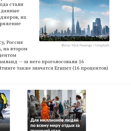
ода стали
е данные
джеров, их
оряжение
у, Россия
Фото: Nick Fewings / Unsplash
, на втором
оцентом
Таиланд — за него проголосовали 16
йтинге также значатся
Египет
(16 процентов)
Для миллионов людей
по всему миру отдых за
границей стал