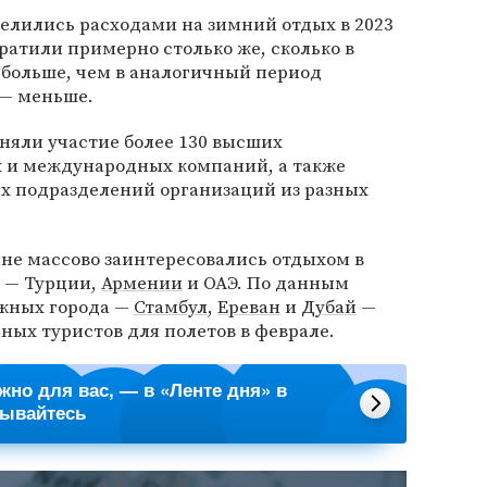
елились расходами на зимний отдых в 2023
тратили примерно столько же, сколько в
 больше, чем в аналогичный период
 — меньше.
иняли участие более 130 высших
х и международных компаний, а также
 подразделений организаций из разных
яне массово заинтересовались отдыхом в
х — Турции,
Армении
и ОАЭ. По данным
ежных города —
Стамбул
,
Ереван
и
Дубай
—
нных туристов для полетов в феврале.
ажно для вас, — в «Ленте дня» в
сывайтесь