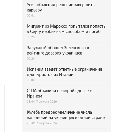
Усик объяснил решение завершить
карьеру
00:41
Мигрант из Марокко попытался попасть
в Сеуту необычным способом и погиб
00:24
Залужный обошел Зеленского в
рейтинге доверия украинцев
00:24
Испания введет ответные ограничения
для туристов из Италии
00:04
США объявили о скорой сделке с
Ираном
23:44, 7 августа 2026
Кулеба предрек увеличение числа
нападений на украинцев в одной стране
23:42, 7 августа 2026