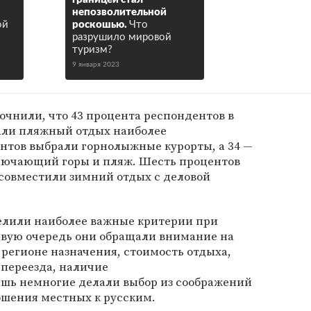
непозволительной
ой
роскошью.
Что
разрушило мировой
туризм?
9 января 2023
чнили, что 43 процента респондентов в
али пляжный отдых наиболее
нтов выбрали горнолыжные курорты, а 34 —
лючающий горы и пляж. Шесть процентов
 совместили зимний отдых с деловой
елили наиболее важные критерии при
рвую очередь они обращали внимание на
 регионе назначения, стоимость отдыха,
 переезда, наличие
шь немногие делали выбор из соображений
ношения местных к русским.