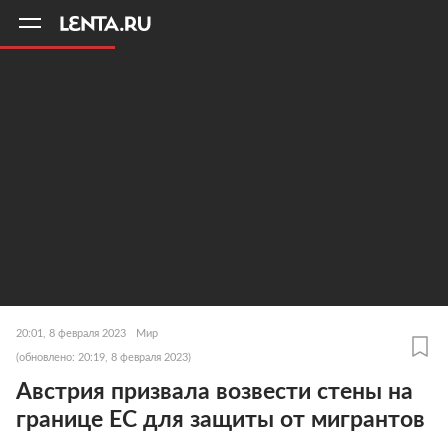
11
A
20:01, 8 февраля 2023
Мир
(обновлено: 20:19, 8 февраля 2023)
Австрия призвала возвести стены на
границе ЕС для защиты от мигрантов